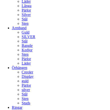
Läder
Långa
Pärlor
Silver
Stål
Sten
Armband
Guld
SILVER
Stål
Bangle
Kedjor
Sten
Pärlor
Läder
Örhängen
Creoler
Display
guld
Pärlor
silver
Stål
Sten
Studs
Ringar