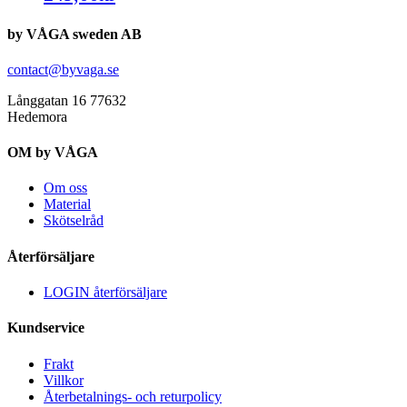
by VÅGA sweden AB
contact@byvaga.se
Långgatan 16 77632
Hedemora
OM by VÅGA
Om oss
Material
Skötselråd
Återförsäljare
LOGIN återförsäljare
Kundservice
Frakt
Villkor
Återbetalnings- och returpolicy