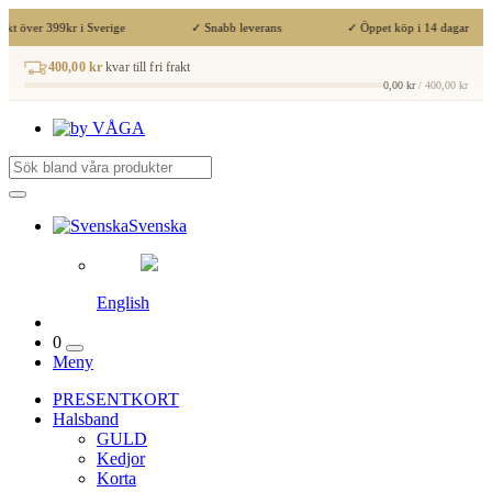
akt över 399kr i Sverige
✓ Snabb leverans
✓ Öppet köp i 14 dagar
400,00 kr
kvar till fri frakt
0,00 kr
/ 400,00 kr
Svenska
English
0
Meny
PRESENTKORT
Halsband
GULD
Kedjor
Korta