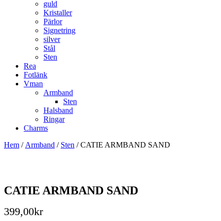
guld
Kristaller
Pärlor
Signetring
silver
Stål
Sten
Rea
Fotlänk
Vman
Armband
Sten
Halsband
Ringar
Charms
Hem
/
Armband
/
Sten
/ CATIE ARMBAND SAND
CATIE ARMBAND SAND
399,00
kr