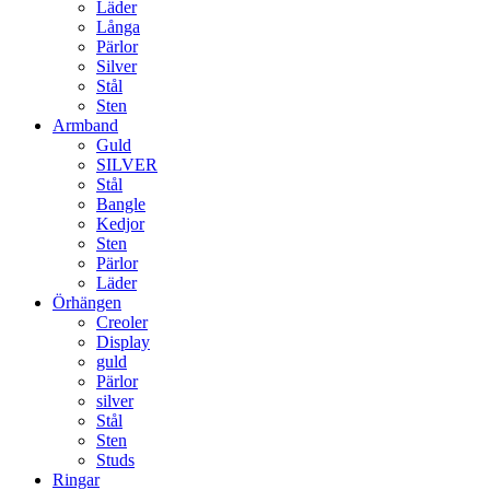
Läder
Långa
Pärlor
Silver
Stål
Sten
Armband
Guld
SILVER
Stål
Bangle
Kedjor
Sten
Pärlor
Läder
Örhängen
Creoler
Display
guld
Pärlor
silver
Stål
Sten
Studs
Ringar