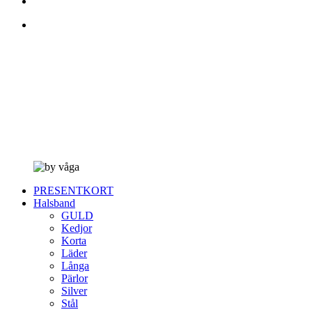
PRESENTKORT
Halsband
GULD
Kedjor
Korta
Läder
Långa
Pärlor
Silver
Stål