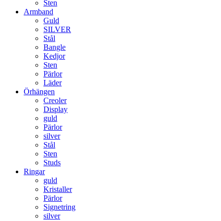
Sten
Armband
Guld
SILVER
Stål
Bangle
Kedjor
Sten
Pärlor
Läder
Örhängen
Creoler
Display
guld
Pärlor
silver
Stål
Sten
Studs
Ringar
guld
Kristaller
Pärlor
Signetring
silver