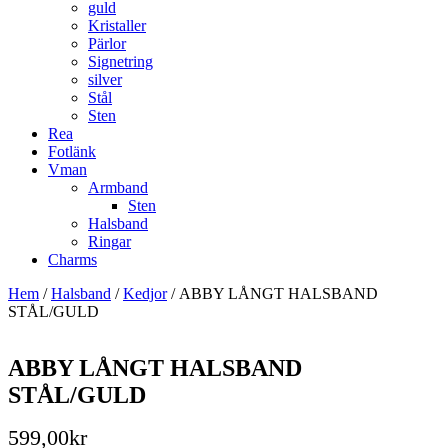
guld
Kristaller
Pärlor
Signetring
silver
Stål
Sten
Rea
Fotlänk
Vman
Armband
Sten
Halsband
Ringar
Charms
Hem
/
Halsband
/
Kedjor
/ ABBY LÅNGT HALSBAND
STÅL/GULD
ABBY LÅNGT HALSBAND
STÅL/GULD
599,00
kr