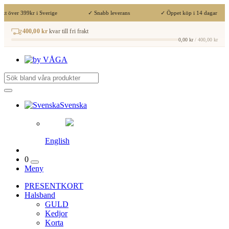
kt över 399kr i Sverige
✓ Snabb leverans
✓ Öppet köp i 14 dagar
400,00 kr
kvar till fri frakt
0,00 kr
/ 400,00 kr
Svenska
English
0
Meny
PRESENTKORT
Halsband
GULD
Kedjor
Korta