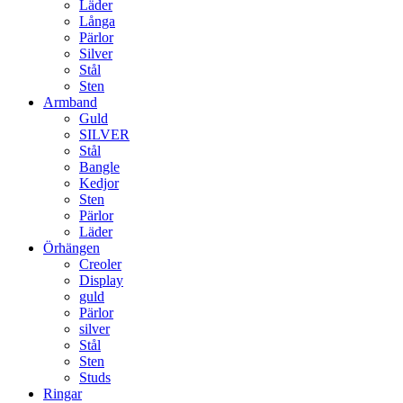
Läder
Långa
Pärlor
Silver
Stål
Sten
Armband
Guld
SILVER
Stål
Bangle
Kedjor
Sten
Pärlor
Läder
Örhängen
Creoler
Display
guld
Pärlor
silver
Stål
Sten
Studs
Ringar