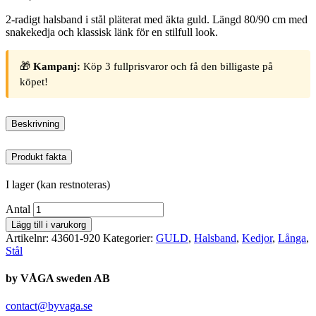
2-radigt halsband i stål pläterat med äkta guld. Längd 80/90 cm med
snakekedja och klassisk länk för en stilfull look.
🎁
Kampanj:
Köp 3 fullprisvaror och få den billigaste på
köpet!
Beskrivning
Produkt fakta
I lager (kan restnoteras)
Antal
Lägg till i varukorg
Artikelnr:
43601-920
Kategorier:
GULD
,
Halsband
,
Kedjor
,
Långa
,
Stål
by VÅGA sweden AB
contact@byvaga.se