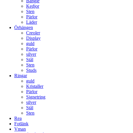
Bangle
Kedjor
Sten
Pärlor
Läder
Örhängen
Creoler
Display
guld
Pärlor
silver
Stål
Sten
Studs
Ringar
guld
Kristaller
Pärlor
Signetring
silver
Stål
Sten
Rea
Fotlänk
Vman