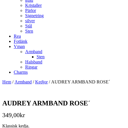
guld
Kristaller
Pärlor
Signetring
silver
Stål
Sten
Rea
Fotlänk
Vman
Armband
Sten
Halsband
Ringar
Charms
Hem
/
Armband
/
Kedjor
/ AUDREY ARMBAND ROSE´
AUDREY ARMBAND ROSE´
349,00
kr
Klassisk kedja.