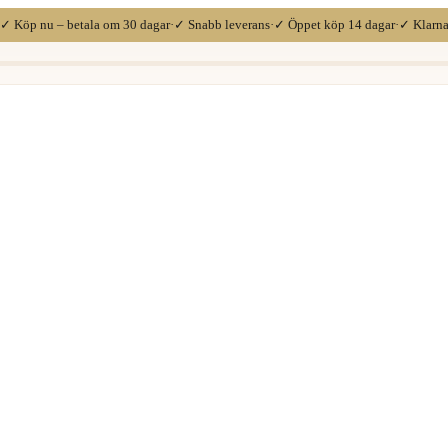
✓ Köp nu – betala om 30 dagar
·
✓ Snabb leverans
·
✓ Öppet köp 14 dagar
·
✓ Klarn