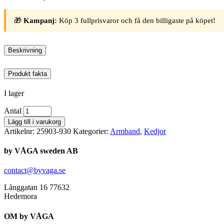
🎁
Kampanj:
Köp 3 fullprisvaror och få den billigaste på köpet!
Beskrivning
Produkt fakta
I lager
Antal
Lägg till i varukorg
Artikelnr:
25903-930
Kategorier:
Armband
,
Kedjor
by VÅGA sweden AB
contact@byvaga.se
Långgatan 16 77632
Hedemora
OM by VÅGA