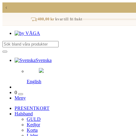
‹
400,00 kr
kvar till fri frakt
Svenska
English
0
Meny
PRESENTKORT
Halsband
GULD
Kedjor
Korta
Läder