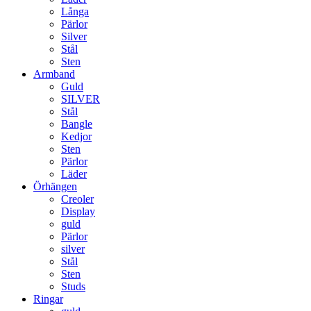
Långa
Pärlor
Silver
Stål
Sten
Armband
Guld
SILVER
Stål
Bangle
Kedjor
Sten
Pärlor
Läder
Örhängen
Creoler
Display
guld
Pärlor
silver
Stål
Sten
Studs
Ringar