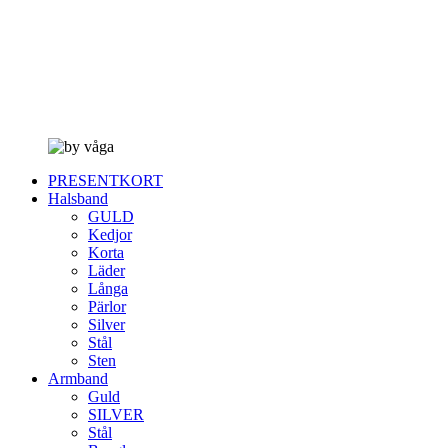
PRESENTKORT
Halsband
GULD
Kedjor
Korta
Läder
Långa
Pärlor
Silver
Stål
Sten
Armband
Guld
SILVER
Stål