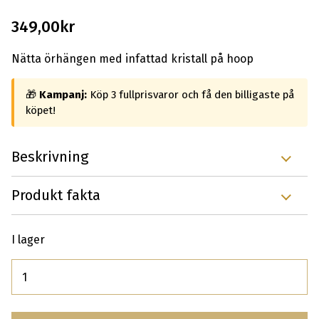
349,00
kr
Nätta örhängen med infattad kristall på hoop
🎁
Kampanj:
Köp 3 fullprisvaror och få den billigaste på
köpet!
Beskrivning
Produkt fakta
I lager
Antal