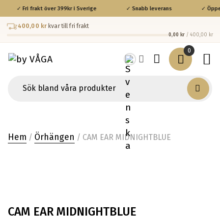
✓ Fri frakt över 399kr i Sverige
✓ Snabb leverans
✓ Öppet
400,00 kr
kvar till fri frakt
0,00 kr
/ 400,00 kr
0
Hem
Örhängen
/
/ CAM EAR MIDNIGHTBLUE
CAM EAR MIDNIGHTBLUE