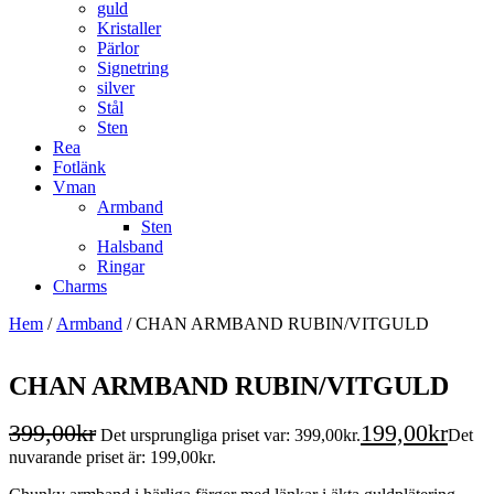
guld
Kristaller
Pärlor
Signetring
silver
Stål
Sten
Rea
Fotlänk
Vman
Armband
Sten
Halsband
Ringar
Charms
Hem
/
Armband
/ CHAN ARMBAND RUBIN/VITGULD
CHAN ARMBAND RUBIN/VITGULD
399,00
kr
199,00
kr
Det ursprungliga priset var: 399,00kr.
Det
nuvarande priset är: 199,00kr.