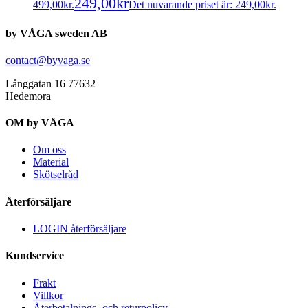
249,00
kr
499,00kr.
Det nuvarande priset är: 249,00kr.
by VÅGA sweden AB
contact@byvaga.se
Långgatan 16 77632
Hedemora
OM by VÅGA
Om oss
Material
Skötselråd
Återförsäljare
LOGIN återförsäljare
Kundservice
Frakt
Villkor
Återbetalnings- och returpolicy