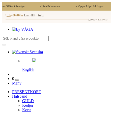
över 399kr i Sverige
✓ Snabb leverans
✓ Öppet köp i 14 dagar
400,00 kr
kvar till fri frakt
0,00 kr
/ 400,00 kr
Svenska
English
0
Meny
PRESENTKORT
Halsband
GULD
Kedjor
Korta