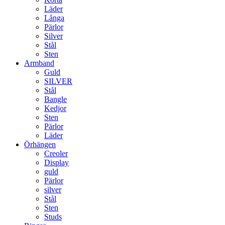
Läder
Långa
Pärlor
Silver
Stål
Sten
Armband
Guld
SILVER
Stål
Bangle
Kedjor
Sten
Pärlor
Läder
Örhängen
Creoler
Display
guld
Pärlor
silver
Stål
Sten
Studs