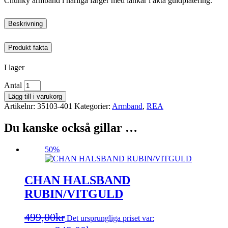
Chunky armband i härliga färger med länkar i äkta guldplätering.
Beskrivning
Produkt fakta
I lager
Antal
Lägg till i varukorg
Artikelnr:
35103-401
Kategorier:
Armband
,
REA
Du kanske också gillar …
50%
CHAN HALSBAND
RUBIN/VITGULD
499,00
kr
Det ursprungliga priset var: