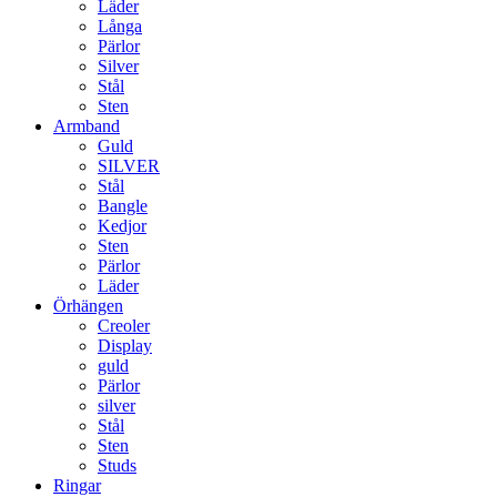
Läder
Långa
Pärlor
Silver
Stål
Sten
Armband
Guld
SILVER
Stål
Bangle
Kedjor
Sten
Pärlor
Läder
Örhängen
Creoler
Display
guld
Pärlor
silver
Stål
Sten
Studs
Ringar