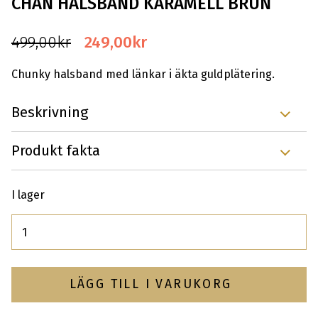
CHAN HALSBAND KARAMELL BRUN
Det
Det
499,00
kr
249,00
kr
ursprungliga
nuvarande
Chunky halsband med länkar i äkta guldplätering.
priset
priset
Beskrivning
var:
är:
Produkt fakta
499,00kr.
249,00kr.
I lager
Antal
LÄGG TILL I VARUKORG