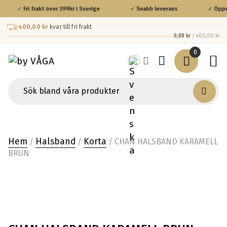
✓ Fri frakt över 399kr i Sverige
✓ Snabb leverans
✓ Öppet
400,00 kr
kvar till fri frakt
0,00 kr
/ 400,00 kr
0
Hem
Halsband
Korta
/
/
/ CHAN HALSBAND KARAMELL
BRUN