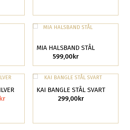
MIA HALSBAND STÅL
599,00
kr
ILVER
KAI BANGLE STÅL SVART
Det
kr
299,00
kr
ungliga
nuvarande
priset
är: