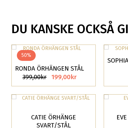
DU KANSKE OCKSÅ G
50%
SOPHIA
RONDA ÖRHÄNGEN STÅL
Det
Det
399,00
kr
199,00
kr
ursprungliga
nuvarande
priset
priset
var:
är:
399,00kr.
199,00kr.
CATIE ÖRHÄNGE
EVE
SVART/STÅL