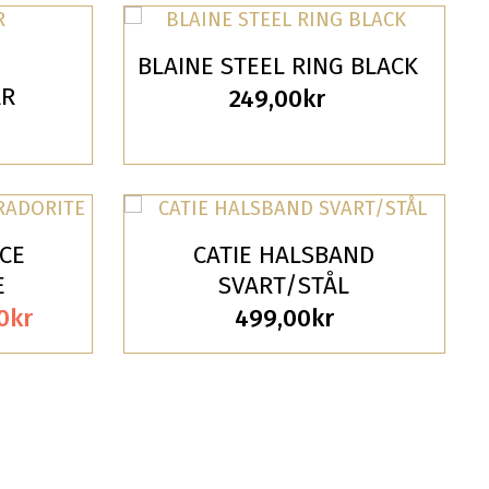
kr.
175,00kr.
BLAINE STEEL RING BLACK
AR
249,00
kr
ACE
CATIE HALSBAND
E
SVART/STÅL
Det
0
kr
499,00
kr
rungliga
nuvarande
t
priset
är:
0kr.
175,00kr.