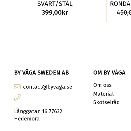
SVART/STÅL
RONDA
399,00
kr
450,
BY VÅGA SWEDEN AB
OM BY VÅGA
Om oss
contact@byvaga.se
Material
Skötselråd
Långgatan 16 77632
Hedemora