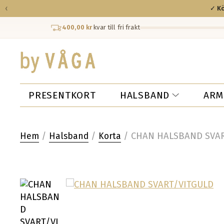
‹
✓ Kö
400,00 kr
kvar till fri frakt
PRESENTKORT
HALSBAND
ARM
/
/
/ CHAN HALSBAND SVA
Hem
Halsband
Korta