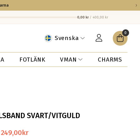
›
larna
0,00 kr
/ 400,00 kr
0
Svenska
EA
FOTLÄNK
CHARMS
VMAN
LSBAND SVART/VITGULD
Det
Det
249,00
kr