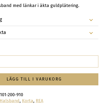
ursprungliga
nuvarande
band med länkar i äkta guldplätering.
priset
priset
g
var:
är:
kta
499,00kr.
249,00kr.
LÄGG TILL I VARUKORG
5101-200-910
Halsband
,
Korta
,
REA