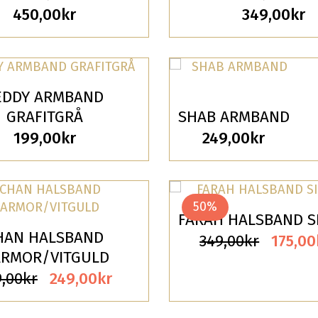
450,00
kr
349,00
kr
EDDY ARMBAND
GRAFITGRÅ
SHAB ARMBAND
199,00
kr
249,00
kr
50%
FARAH HALSBAND S
HAN HALSBAND
Det
349,00
kr
175,00
RMOR/VITGULD
urspr
Det
Det
,00
kr
249,00
kr
priset
ursprungliga
nuvarande
var: