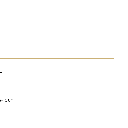
E
s- och