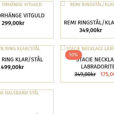
priset
priset
349,00
var:
är:
ÖRHÄNGE VITGULD
499,00kr.
249,00kr.
REMI RINGSTÅL/KL
299,00
kr
349,00
kr
50%
 RING KLAR/STÅL
STACIE NECKL
LABRADORIT
499,00
kr
Det
349,00
kr
175,0
ursp
prise
var:
349,0