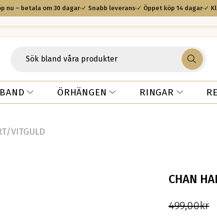
p nu – betala om 30 dagar
·
✓ Snabb leverans
·
✓ Öppet köp 14 dagar
·
✓ K
R
BAND
ÖRHÄNGEN
RINGAR
RT/VITGULD
CHAN HA
499,00
kr