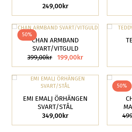
249,00
kr
50%
CHAN ARMBAND
T
SVART/VITGULD
Det
Det
399,00
kr
199,00
kr
ursprungliga
nuvarande
priset
priset
var:
är:
50%
399,00kr.
199,00kr.
EMI EMALJ ÖRHÄNGEN
C
SVART/STÅL
MA
349,00
kr
499