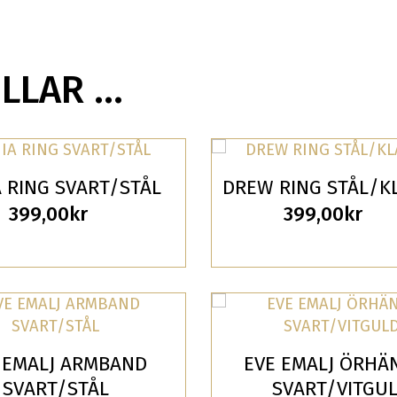
ILLAR …
 RING SVART/STÅL
DREW RING STÅL/K
399,00
kr
399,00
kr
 EMALJ ARMBAND
EVE EMALJ ÖRHÄ
SVART/STÅL
SVART/VITGU