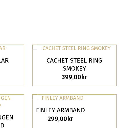
LAR
CACHET STEEL RING
SMOKEY
399,00
kr
FINLEY ARMBAND
NGEN
299,00
kr
LD