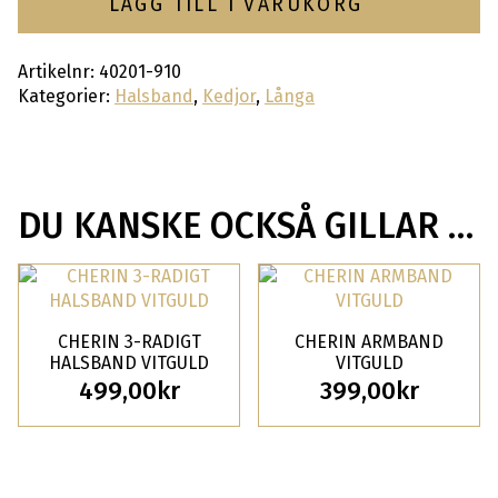
LÄGG TILL I VARUKORG
Artikelnr:
40201-910
Kategorier:
Halsband
,
Kedjor
,
Långa
DU KANSKE OCKSÅ GILLAR …
CHERIN 3-RADIGT
CHERIN ARMBAND
HALSBAND VITGULD
VITGULD
499,00
kr
399,00
kr