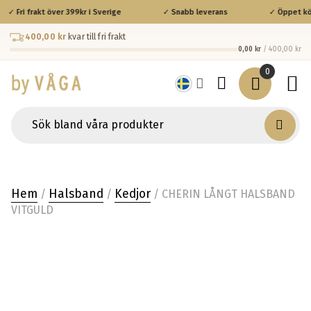
✓ Fri frakt över 399kr i Sverige
✓ Snabb leverans
✓ Öppet köp
400,00 kr
kvar till fri frakt
0,00 kr
/ 400,00 kr
0
Hem
Halsband
Kedjor
/
/
/ CHERIN LÅNGT HALSBAND
VITGULD