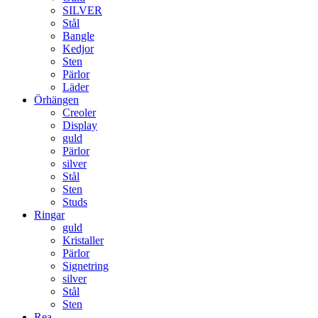
SILVER
Stål
Bangle
Kedjor
Sten
Pärlor
Läder
Örhängen
Creoler
Display
guld
Pärlor
silver
Stål
Sten
Studs
Ringar
guld
Kristaller
Pärlor
Signetring
silver
Stål
Sten
Rea