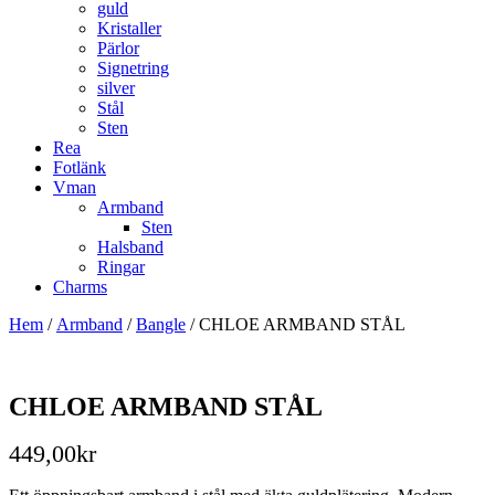
guld
Kristaller
Pärlor
Signetring
silver
Stål
Sten
Rea
Fotlänk
Vman
Armband
Sten
Halsband
Ringar
Charms
Hem
/
Armband
/
Bangle
/ CHLOE ARMBAND STÅL
CHLOE ARMBAND STÅL
449,00
kr