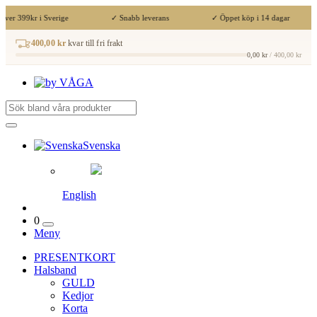
över 399kr i Sverige
✓ Snabb leverans
✓ Öppet köp i 14 dagar
400,00 kr
kvar till fri frakt
0,00 kr
/ 400,00 kr
Svenska
English
0
Meny
PRESENTKORT
Halsband
GULD
Kedjor
Korta