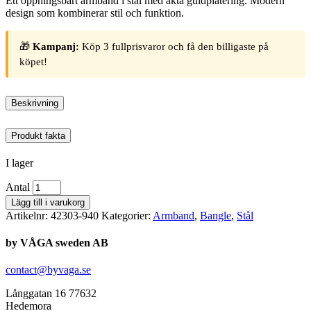
Ett öppningsbart armband i stål med äkta guldplätering. Modern
design som kombinerar stil och funktion.
🎁
Kampanj:
Köp 3 fullprisvaror och få den billigaste på
köpet!
Beskrivning
Produkt fakta
I lager
Antal
Lägg till i varukorg
Artikelnr:
42303-940
Kategorier:
Armband
,
Bangle
,
Stål
by VÅGA sweden AB
contact@byvaga.se
Långgatan 16 77632
Hedemora