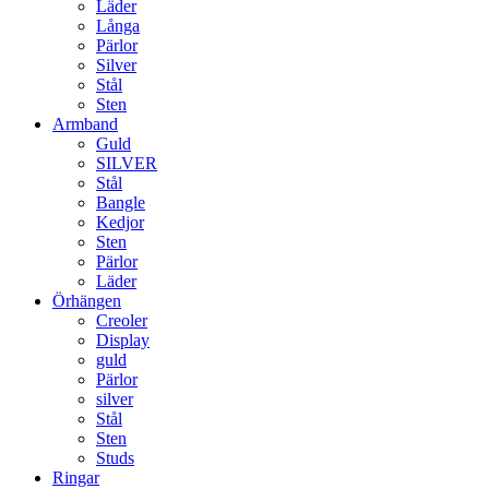
Läder
Långa
Pärlor
Silver
Stål
Sten
Armband
Guld
SILVER
Stål
Bangle
Kedjor
Sten
Pärlor
Läder
Örhängen
Creoler
Display
guld
Pärlor
silver
Stål
Sten
Studs
Ringar