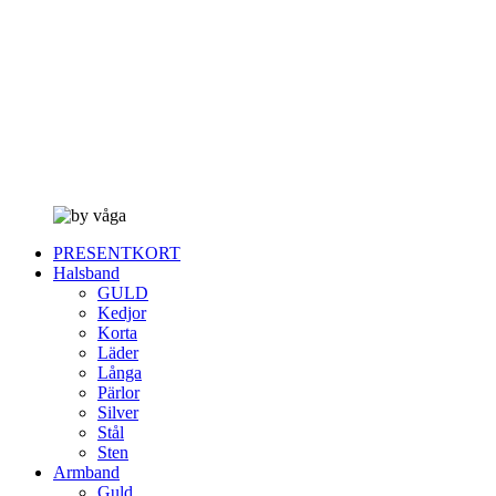
PRESENTKORT
Halsband
GULD
Kedjor
Korta
Läder
Långa
Pärlor
Silver
Stål
Sten
Armband
Guld