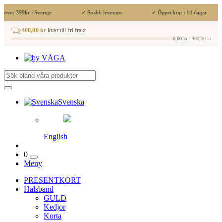
t över 399kr i Sverige
✓ Snabb leverans
✓ Öppet köp i 14 dagar
400,00 kr
kvar till fri frakt
0,00 kr
/ 400,00 kr
Svenska
English
0
Meny
PRESENTKORT
Halsband
GULD
Kedjor
Korta