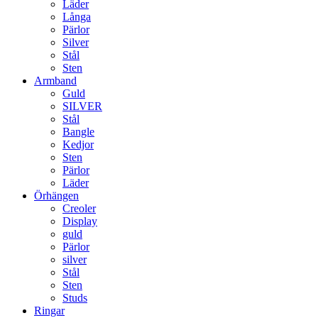
Läder
Långa
Pärlor
Silver
Stål
Sten
Armband
Guld
SILVER
Stål
Bangle
Kedjor
Sten
Pärlor
Läder
Örhängen
Creoler
Display
guld
Pärlor
silver
Stål
Sten
Studs
Ringar