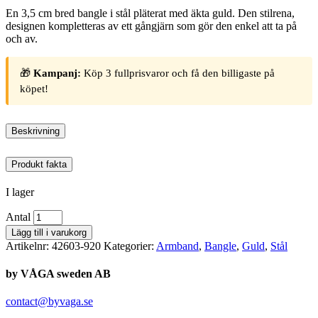
En 3,5 cm bred bangle i stål pläterat med äkta guld. Den stilrena,
designen kompletteras av ett gångjärn som gör den enkel att ta på
och av.
🎁
Kampanj:
Köp 3 fullprisvaror och få den billigaste på
köpet!
Beskrivning
Produkt fakta
I lager
Antal
Lägg till i varukorg
Artikelnr:
42603-920
Kategorier:
Armband
,
Bangle
,
Guld
,
Stål
by VÅGA sweden AB
contact@byvaga.se