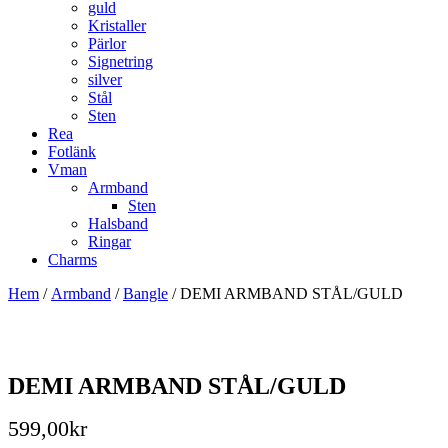
guld
Kristaller
Pärlor
Signetring
silver
Stål
Sten
Rea
Fotlänk
Vman
Armband
Sten
Halsband
Ringar
Charms
Hem
/
Armband
/
Bangle
/ DEMI ARMBAND STÅL/GULD
DEMI ARMBAND STÅL/GULD
599,00
kr