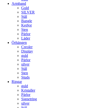
Armband
Guld
SILVER
Stål
Bangle
Kedjor
Sten
Pärlor
Läder
Örhängen
Creoler
Display
guld
Pärlor
silver
Stål
Sten
Studs
Ringar
guld
Kristaller
Pärlor
Signetring
silver
Stål