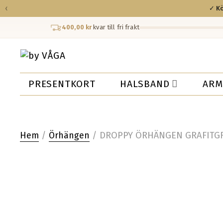
‹
✓ Kö
400,00 kr
kvar till fri frakt
PRESENTKORT
HALSBAND
ARM
/
/ DROPPY ÖRHÄNGEN GRAFITG
Hem
Örhängen