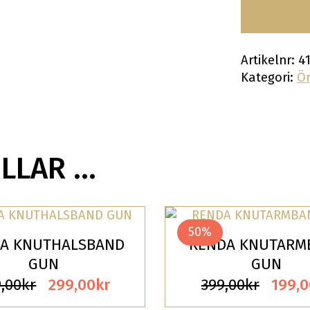
Artikelnr:
4
Kategori:
Ö
ILLAR …
50%
A KNUTHALSBAND
RENDA KNUTARM
GUN
GUN
Det
Det
Det
,00
kr
299,00
kr
399,00
kr
199,0
ursprungliga
nuvarande
urspr