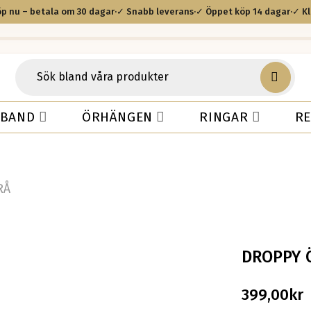
p nu – betala om 30 dagar
·
✓ Snabb leverans
·
✓ Öppet köp 14 dagar
·
✓ K
BAND
ÖRHÄNGEN
RINGAR
R
RÅ
DROPPY 
399,00
kr