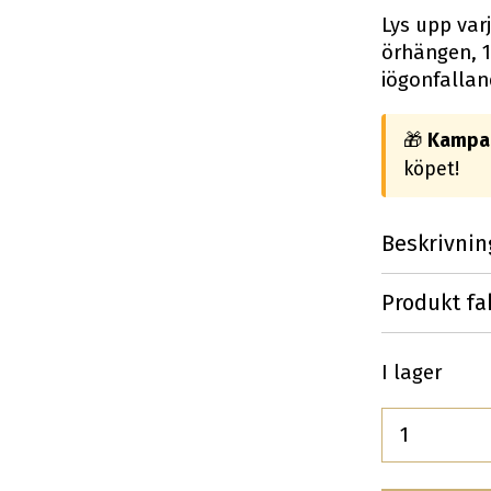
Lys upp var
örhängen, 1
iögonfallan
🎁
Kampan
köpet!
Beskrivnin
Produkt fa
I lager
Antal