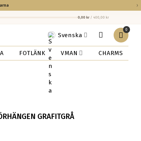
›
larna
0,00 kr
/ 400,00 kr
0
Svenska
EA
FOTLÄNK
VMAN
CHARMS
ÖRHÄNGEN GRAFITGRÅ