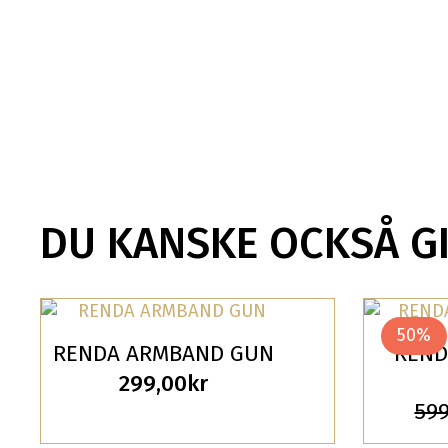
DU KANSKE OCKSÅ G
50%
RENDA ARMBAND GUN
REND
299,00
kr
599