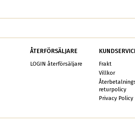
priset
priset
prise
var:
är:
var:
599,00kr.
299,00kr.
399,0
ÅTERFÖRSÄLJARE
KUNDSERVIC
LOGIN återförsäljare
Frakt
Villkor
Återbetalning
returpolicy
Privacy Policy