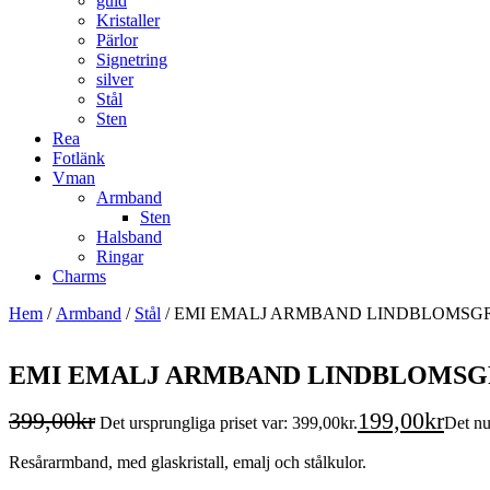
guld
Kristaller
Pärlor
Signetring
silver
Stål
Sten
Rea
Fotlänk
Vman
Armband
Sten
Halsband
Ringar
Charms
Hem
/
Armband
/
Stål
/ EMI EMALJ ARMBAND LINDBLOMSG
EMI EMALJ ARMBAND LINDBLOMS
399,00
kr
199,00
kr
Det ursprungliga priset var: 399,00kr.
Det nu
Resårarmband, med glaskristall, emalj och stålkulor.