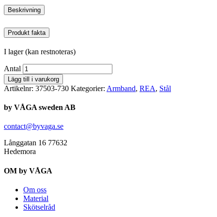
Beskrivning
Produkt fakta
I lager (kan restnoteras)
Antal
Lägg till i varukorg
Artikelnr:
37503-730
Kategorier:
Armband
,
REA
,
Stål
by VÅGA sweden AB
contact@byvaga.se
Långgatan 16 77632
Hedemora
OM by VÅGA
Om oss
Material
Skötselråd