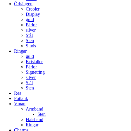
Örhängen
Creoler
Display
guld
Pärlor
silver
Stål
Sten
Studs
Ringar
guld
Kristaller
Pärlor
Signetring
silver
Stål
Sten
Rea
Fotlänk
Vman
Armband
Sten
Halsband
Ringar
Charms