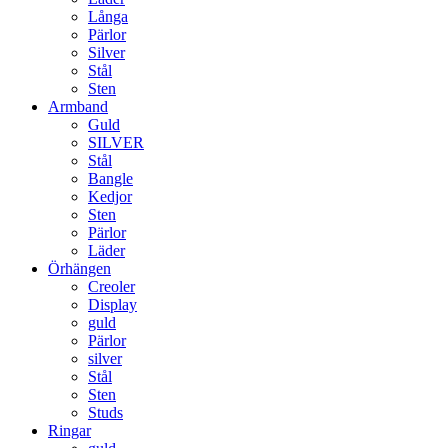
Långa
Pärlor
Silver
Stål
Sten
Armband
Guld
SILVER
Stål
Bangle
Kedjor
Sten
Pärlor
Läder
Örhängen
Creoler
Display
guld
Pärlor
silver
Stål
Sten
Studs
Ringar