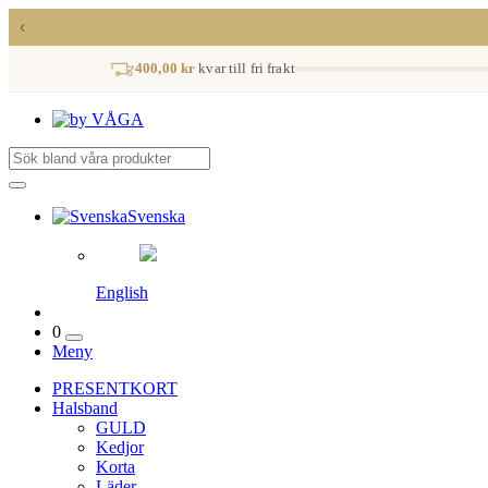
‹
400,00 kr
kvar till fri frakt
Svenska
English
0
Meny
PRESENTKORT
Halsband
GULD
Kedjor
Korta
Läder