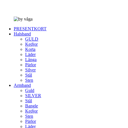
PRESENTKORT
Halsband
GULD
Kedjor
Korta
Läder
Långa
Pärlor
Silver
Stål
Sten
Armband
Guld
SILVER
Stål
Bangle
Kedjor
Sten
Pärlor
Läder