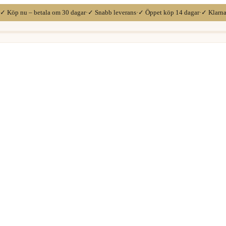
✓ Köp nu – betala om 30 dagar
·
✓ Snabb leverans
·
✓ Öppet köp 14 dagar
·
✓ Klarn