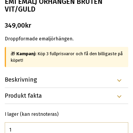
EMI EMALJ ÖRHÄNGEN BRUTEN
VIT/GULD
349,00
kr
Droppformade emaljörhängen.
🎁
Kampanj:
Köp 3 fullprisvaror och få den billigaste på
köpet!
Beskrivning
Produkt fakta
I lager (kan restnoteras)
Antal