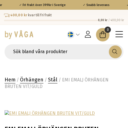
r
✓ Fri frakt över 399kr i Sverige
✓ Snabb leverans
✓
400,00 kr
kvar till fri frakt
0,00 kr
/ 400,00 kr
0
Hem
Örhängen
Stål
/
/
/ EMI EMALJ ÖRHÄNGEN
BRUTEN VIT/GULD