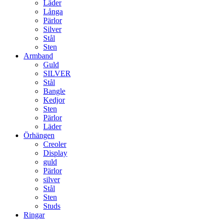
Läder
Långa
Pärlor
Silver
Stål
Sten
Armband
Guld
SILVER
Stål
Bangle
Kedjor
Sten
Pärlor
Läder
Örhängen
Creoler
Display
guld
Pärlor
silver
Stål
Sten
Studs
Ringar