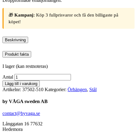
Droppformade emaljörhängen.
🎁
Kampanj:
Köp 3 fullprisvaror och få den billigaste på
köpet!
Beskrivning
Produkt fakta
I lager (kan restnoteras)
Antal
Lägg till i varukorg
Artikelnr:
37502-510
Kategorier:
Örhängen
,
Stål
by VÅGA sweden AB
contact@byvaga.se
Långgatan 16 77632
Hedemora