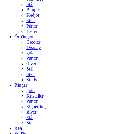
Stål
Bangle
Kedjor
Sten
Pärlor
Läder
Örhängen
Creoler
Display
guld
Pärlor
silver
Stål
Sten
Studs
Ringar
guld
Kristaller
Pärlor
Signetring
silver
Stål
Sten
Rea
Fotlänk