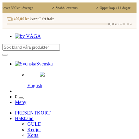
t över 399kr i Sverige
✓ Snabb leverans
✓ Öppet köp i 14 dagar
400,00 kr
kvar till fri frakt
0,00 kr
/ 400,00 kr
Svenska
English
0
Meny
PRESENTKORT
Halsband
GULD
Kedjor
Korta