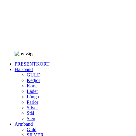
PRESENTKORT
Halsband
GULD
Kedjor
Korta
Läder
Långa
Pärlor
Silver
Stål
Sten
Armband
Guld
SILVER