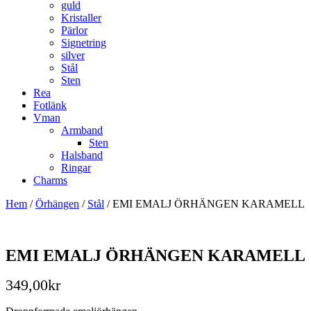
guld
Kristaller
Pärlor
Signetring
silver
Stål
Sten
Rea
Fotlänk
Vman
Armband
Sten
Halsband
Ringar
Charms
Hem
/
Örhängen
/
Stål
/ EMI EMALJ ÖRHÄNGEN KARAMELL
EMI EMALJ ÖRHÄNGEN KARAMELL
349,00
kr