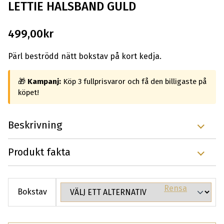
LETTIE HALSBAND GULD
499,00
kr
Pärl beströdd nätt bokstav på kort kedja.
🎁
Kampanj:
Köp 3 fullprisvaror och få den billigaste på
köpet!
Beskrivning
Produkt fakta
Rensa
Bokstav