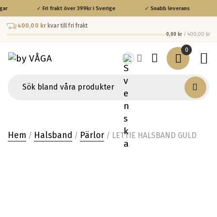
ar
✓ Fri frakt över 399kr i Sverige
✓ Snabb leverans
400,00 kr
kvar till fri frakt
0,00 kr
/ 400,00 kr
0
Hem
Halsband
Pärlor
/
/
/ LETTIE HALSBAND GULD