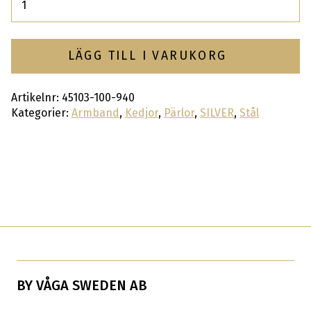
LÄGG TILL I VARUKORG
Artikelnr:
45103-100-940
Kategorier:
Armband
,
Kedjor
,
Pärlor
,
SILVER
,
Stål
BY VÅGA SWEDEN AB