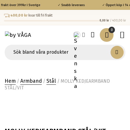
 frakt över 399kr i Sverige
✓ Snabb leverans
✓ Öppet köp i 14 d
400,00 kr
kvar till fri frakt
0,00 kr
/ 400,00 kr
0
Hem
Armband
Stål
/
/
/ MOLLY KEDJEARMBAND
STÅL/VIT