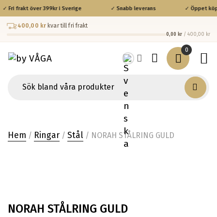
✓ Fri frakt över 399kr i Sverige
✓ Snabb leverans
✓ Öppet köp 
400,00 kr
kvar till fri frakt
0,00 kr
/ 400,00 kr
0
Hem
Ringar
Stål
/
/
/ NORAH STÅLRING GULD
NORAH STÅLRING GULD