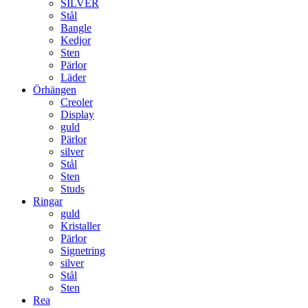
SILVER
Stål
Bangle
Kedjor
Sten
Pärlor
Läder
Örhängen
Creoler
Display
guld
Pärlor
silver
Stål
Sten
Studs
Ringar
guld
Kristaller
Pärlor
Signetring
silver
Stål
Sten
Rea