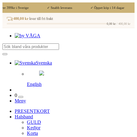
ver 399kr i Sverige
✓ Snabb leverans
✓ Öppet köp i 14 dagar
400,00 kr
kvar till fri frakt
0,00 kr
/ 400,00 kr
Svenska
English
0
Meny
PRESENTKORT
Halsband
GULD
Kedjor
Korta