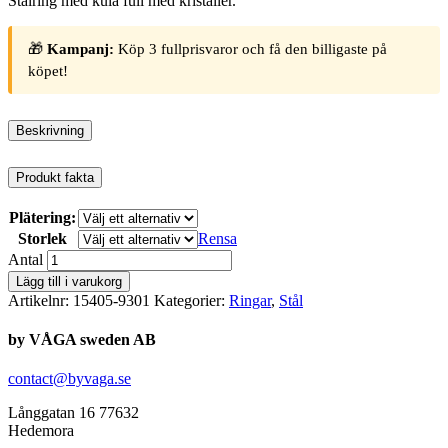
Stålring med kula full med kristaller.
🎁
Kampanj:
Köp 3 fullprisvaror och få den billigaste på
köpet!
Beskrivning
Produkt fakta
Plätering:
Storlek
Rensa
Antal
Lägg till i varukorg
Artikelnr:
15405-9301
Kategorier:
Ringar
,
Stål
by VÅGA sweden AB
contact@byvaga.se
Långgatan 16 77632
Hedemora