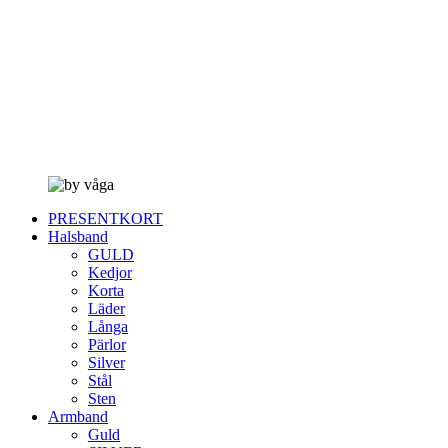
PRESENTKORT
Halsband
GULD
Kedjor
Korta
Läder
Långa
Pärlor
Silver
Stål
Sten
Armband
Guld