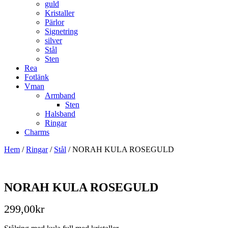
guld
Kristaller
Pärlor
Signetring
silver
Stål
Sten
Rea
Fotlänk
Vman
Armband
Sten
Halsband
Ringar
Charms
Hem
/
Ringar
/
Stål
/ NORAH KULA ROSEGULD
NORAH KULA ROSEGULD
299,00
kr