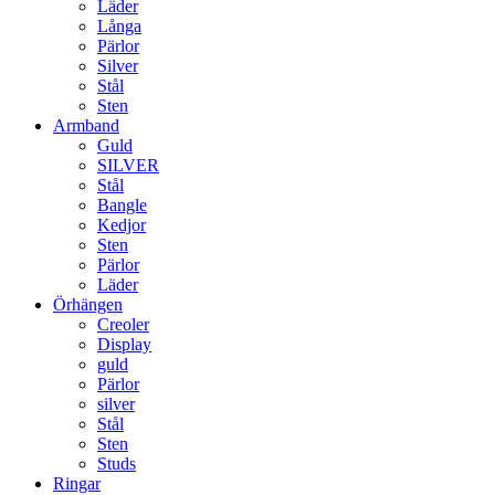
Läder
Långa
Pärlor
Silver
Stål
Sten
Armband
Guld
SILVER
Stål
Bangle
Kedjor
Sten
Pärlor
Läder
Örhängen
Creoler
Display
guld
Pärlor
silver
Stål
Sten
Studs
Ringar