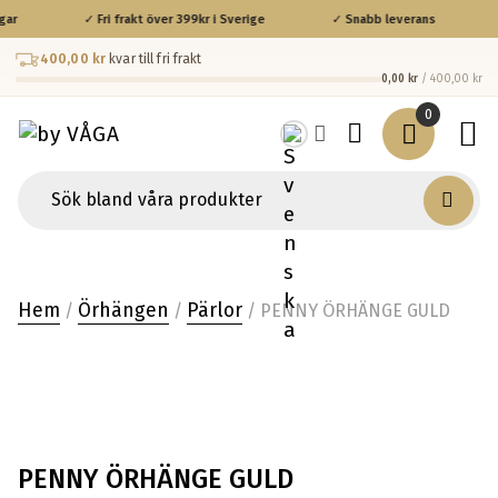
gar
✓ Fri frakt över 399kr i Sverige
✓ Snabb leverans
400,00 kr
kvar till fri frakt
0,00 kr
/ 400,00 kr
0
Hem
Örhängen
Pärlor
/
/
/ PENNY ÖRHÄNGE GULD
PENNY ÖRHÄNGE GULD