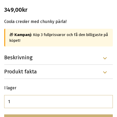
349,00
kr
Coola creoler med chunky pärla!
🎁
Kampanj:
Köp 3 fullprisvaror och få den billigaste på
köpet!
Beskrivning
Produkt fakta
I lager
Antal