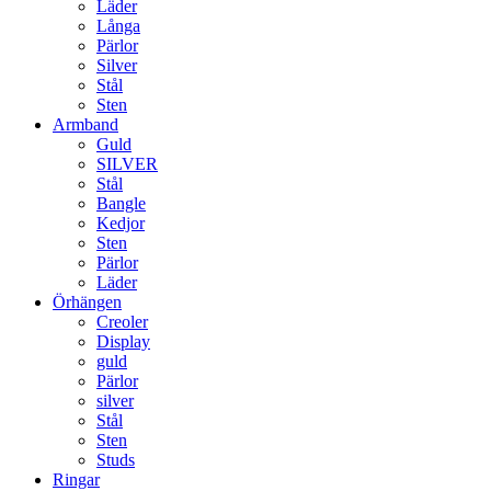
Läder
Långa
Pärlor
Silver
Stål
Sten
Armband
Guld
SILVER
Stål
Bangle
Kedjor
Sten
Pärlor
Läder
Örhängen
Creoler
Display
guld
Pärlor
silver
Stål
Sten
Studs
Ringar