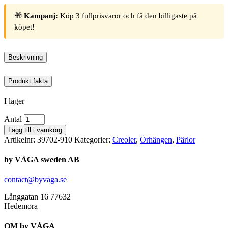
🎁
Kampanj:
Köp 3 fullprisvaror och få den billigaste på
köpet!
Beskrivning
Produkt fakta
I lager
Antal
Lägg till i varukorg
Artikelnr:
39702-910
Kategorier:
Creoler
,
Örhängen
,
Pärlor
by VÅGA sweden AB
contact@byvaga.se
Långgatan 16 77632
Hedemora
OM by VÅGA