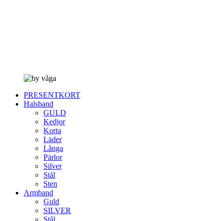
PRESENTKORT
Halsband
GULD
Kedjor
Korta
Läder
Långa
Pärlor
Silver
Stål
Sten
Armband
Guld
SILVER
Stål