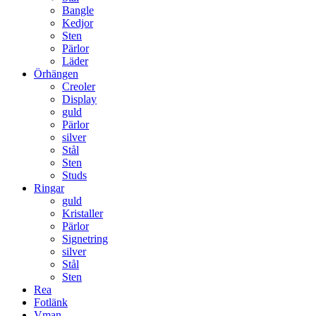
Bangle
Kedjor
Sten
Pärlor
Läder
Örhängen
Creoler
Display
guld
Pärlor
silver
Stål
Sten
Studs
Ringar
guld
Kristaller
Pärlor
Signetring
silver
Stål
Sten
Rea
Fotlänk
Vman