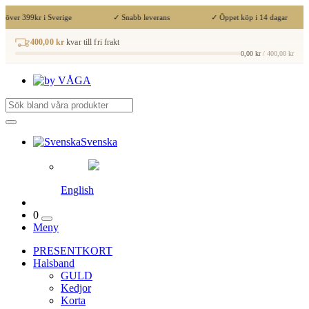
 över 399kr i Sverige
✓ Snabb leverans
✓ Öppet köp i 14 dagar
400,00 kr
kvar till fri frakt
0,00 kr
/ 400,00 kr
Svenska
English
0
Meny
PRESENTKORT
Halsband
GULD
Kedjor
Korta