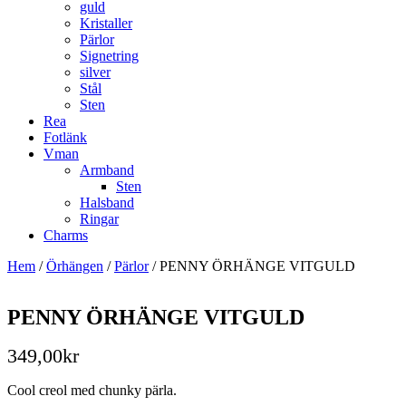
guld
Kristaller
Pärlor
Signetring
silver
Stål
Sten
Rea
Fotlänk
Vman
Armband
Sten
Halsband
Ringar
Charms
Hem
/
Örhängen
/
Pärlor
/ PENNY ÖRHÄNGE VITGULD
PENNY ÖRHÄNGE VITGULD
349,00
kr
Cool creol med chunky pärla.