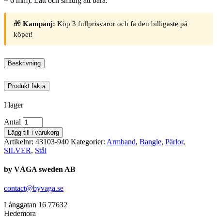
+ 6 mm). Lätt och smidig att bära.
🎁
Kampanj:
Köp 3 fullprisvaror och få den billigaste på
köpet!
Beskrivning
Produkt fakta
I lager
Antal
Lägg till i varukorg
Artikelnr:
43103-940
Kategorier:
Armband
,
Bangle
,
Pärlor
,
SILVER
,
Stål
by VÅGA sweden AB
contact@byvaga.se
Långgatan 16 77632
Hedemora