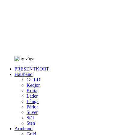
PRESENTKORT
Halsband
GULD
Kedjor
Korta
Läder
Långa
Pärlor
Silver
Stål
Sten
Armband
Guld