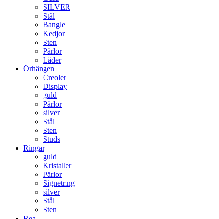
SILVER
Stål
Bangle
Kedjor
Sten
Pärlor
Läder
Örhängen
Creoler
Display
guld
Pärlor
silver
Stål
Sten
Studs
Ringar
guld
Kristaller
Pärlor
Signetring
silver
Stål
Sten
Rea