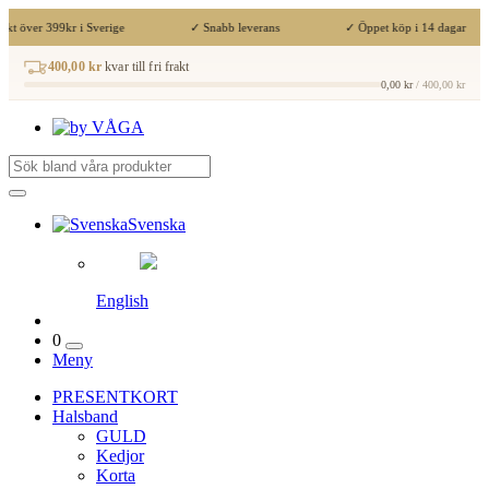
akt över 399kr i Sverige
✓ Snabb leverans
✓ Öppet köp i 14 dagar
400,00 kr
kvar till fri frakt
0,00 kr
/ 400,00 kr
Svenska
English
0
Meny
PRESENTKORT
Halsband
GULD
Kedjor
Korta