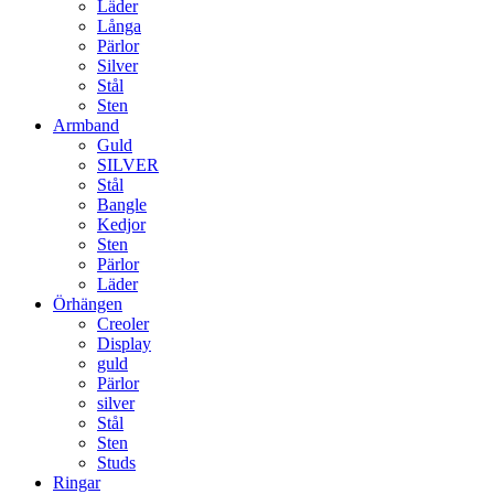
Läder
Långa
Pärlor
Silver
Stål
Sten
Armband
Guld
SILVER
Stål
Bangle
Kedjor
Sten
Pärlor
Läder
Örhängen
Creoler
Display
guld
Pärlor
silver
Stål
Sten
Studs
Ringar