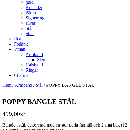
guld
Kristaller
Pärlor
Signetring
silver
Stål
Sten
Rea
Fotlänk
Vman
Armband
Sten
Halsband
Ringar
Charms
Hem
/
Armband
/
Stål
/ POPPY BANGLE STÅL
POPPY BANGLE STÅL
499,00
kr
Bangle i stål, dekorerad med en stor pärla framtill och 2 små bak (12