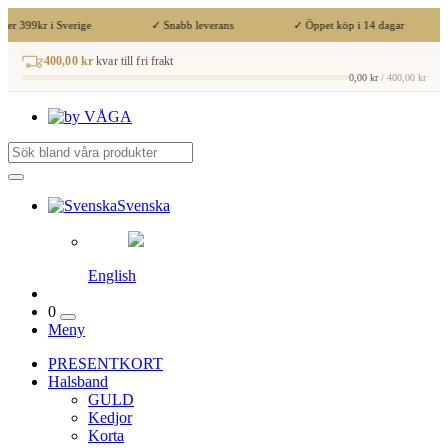
ver 399kr i Sverige
✓ Snabb leverans
✓ Öppet köp i 14 dagar
400,00 kr
kvar till fri frakt
0,00 kr
/ 400,00 kr
Svenska
English
0
Meny
PRESENTKORT
Halsband
GULD
Kedjor
Korta