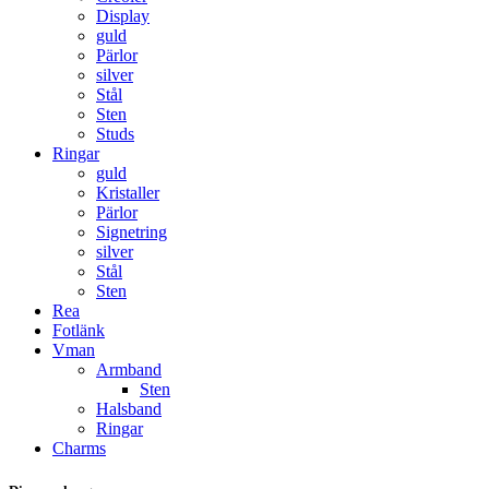
Display
guld
Pärlor
silver
Stål
Sten
Studs
Ringar
guld
Kristaller
Pärlor
Signetring
silver
Stål
Sten
Rea
Fotlänk
Vman
Armband
Sten
Halsband
Ringar
Charms