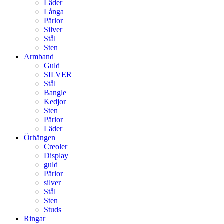
Läder
Långa
Pärlor
Silver
Stål
Sten
Armband
Guld
SILVER
Stål
Bangle
Kedjor
Sten
Pärlor
Läder
Örhängen
Creoler
Display
guld
Pärlor
silver
Stål
Sten
Studs
Ringar