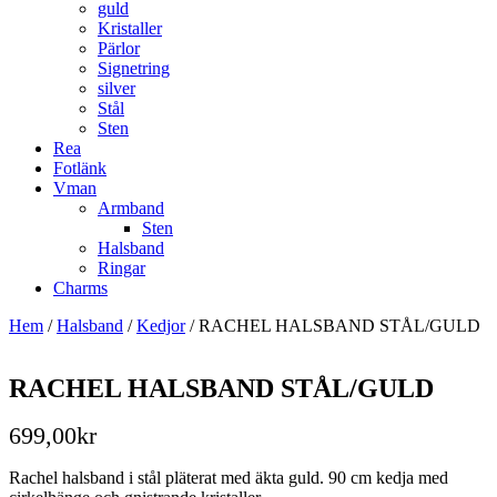
guld
Kristaller
Pärlor
Signetring
silver
Stål
Sten
Rea
Fotlänk
Vman
Armband
Sten
Halsband
Ringar
Charms
Hem
/
Halsband
/
Kedjor
/ RACHEL HALSBAND STÅL/GULD
RACHEL HALSBAND STÅL/GULD
699,00
kr
Rachel halsband i stål pläterat med äkta guld. 90 cm kedja med