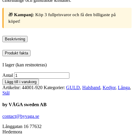
cirkelhänge och gnistrande kristaller.
🎁
Kampanj:
Köp 3 fullprisvaror och få den billigaste på
köpet!
Beskrivning
Produkt fakta
I lager (kan restnoteras)
Antal
Lägg till i varukorg
Artikelnr:
44001-920
Kategorier:
GULD
,
Halsband
,
Kedjor
,
Långa
,
Stål
by VÅGA sweden AB
contact@byvaga.se
Långgatan 16 77632
Hedemora