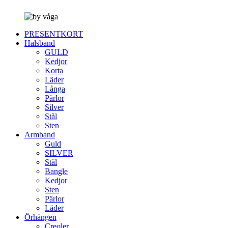
PRESENTKORT
Halsband
GULD
Kedjor
Korta
Läder
Långa
Pärlor
Silver
Stål
Sten
Armband
Guld
SILVER
Stål
Bangle
Kedjor
Sten
Pärlor
Läder
Örhängen
Creoler