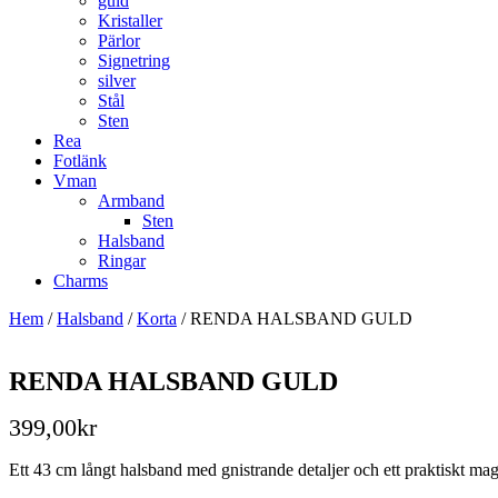
guld
Kristaller
Pärlor
Signetring
silver
Stål
Sten
Rea
Fotlänk
Vman
Armband
Sten
Halsband
Ringar
Charms
Hem
/
Halsband
/
Korta
/ RENDA HALSBAND GULD
RENDA HALSBAND GULD
399,00
kr
Ett 43 cm långt halsband med gnistrande detaljer och ett praktiskt magn