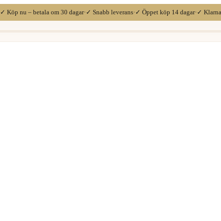
✓ Köp nu – betala om 30 dagar
·
✓ Snabb leverans
·
✓ Öppet köp 14 dagar
·
✓ Klarn