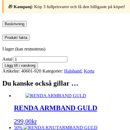
🎁
Kampanj:
Köp 3 fullprisvaror och få den billigaste på köpet!
Beskrivning
Produkt fakta
I lager (kan restnoteras)
Antal
Lägg till i varukorg
Artikelnr:
40601-920
Kategorier:
Halsband
,
Korta
Du kanske också gillar …
RENDA ARMBAND GULD
299,00
kr
50%