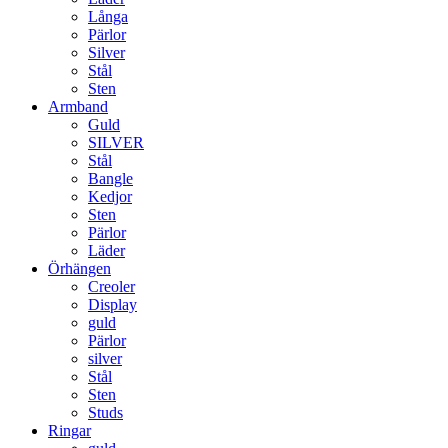
Långa
Pärlor
Silver
Stål
Sten
Armband
Guld
SILVER
Stål
Bangle
Kedjor
Sten
Pärlor
Läder
Örhängen
Creoler
Display
guld
Pärlor
silver
Stål
Sten
Studs
Ringar