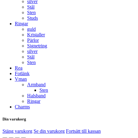
silver
Stål
Sten
Studs
Ringar
guld
Kristaller
Pärlor
Signetring
silver
Stål
Sten
Rea
Fotlänk
Vman
Armband
Sten
Halsband
Ringar
Charms
Din varukorg
Stäng varukorg
Se din varukorg
Fortsätt till kassan