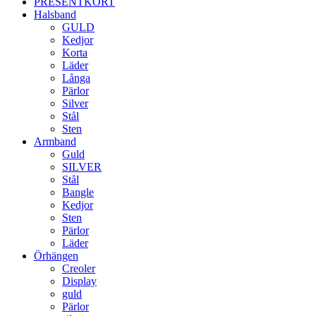
PRESENTKORT
Halsband
GULD
Kedjor
Korta
Läder
Långa
Pärlor
Silver
Stål
Sten
Armband
Guld
SILVER
Stål
Bangle
Kedjor
Sten
Pärlor
Läder
Örhängen
Creoler
Display
guld
Pärlor