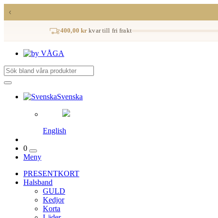
‹
400,00 kr
kvar till fri frakt
Svenska
English
0
Meny
PRESENTKORT
Halsband
GULD
Kedjor
Korta
Läder