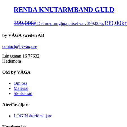
RENDA KNUTARMBAND GULD
399,00
kr
199,00
kr
Det ursprungliga priset var: 399,00kr.
by VÅGA sweden AB
contact@byvaga.se
Långgatan 16 77632
Hedemora
OM by VÅGA
Om oss
Material
Skötselråd
Återförsäljare
LOGIN återförsäljare
Kundservice