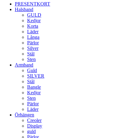
PRESENTKORT
Halsband
GULD
Kedjor
Korta
Läder
Långa
Pärlor
Silver
Stål
Sten
Armband
Guld
SILVER
Stål
Bangle
Kedjor
Sten
Pärlor
Läder
Örhängen
Creoler
Display
guld
Pärlor