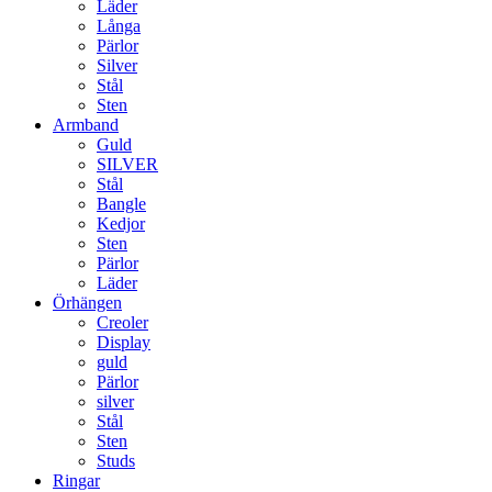
Läder
Långa
Pärlor
Silver
Stål
Sten
Armband
Guld
SILVER
Stål
Bangle
Kedjor
Sten
Pärlor
Läder
Örhängen
Creoler
Display
guld
Pärlor
silver
Stål
Sten
Studs
Ringar