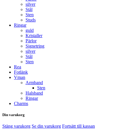
silver
Stål
Sten
Studs
Ringar
guld
Kristaller
Pärlor
Signetring
silver
Stål
Sten
Rea
Fotlänk
Vman
Armband
Sten
Halsband
Ringar
Charms
Din varukorg
Stäng varukorg
Se din varukorg
Fortsätt till kassan