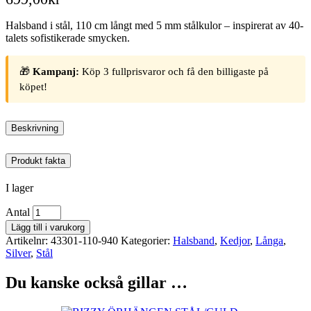
Halsband i stål, 110 cm långt med 5 mm stålkulor – inspirerat av 40-
talets sofistikerade smycken.
🎁
Kampanj:
Köp 3 fullprisvaror och få den billigaste på
köpet!
Beskrivning
Produkt fakta
I lager
Antal
Lägg till i varukorg
Artikelnr:
43301-110-940
Kategorier:
Halsband
,
Kedjor
,
Långa
,
Silver
,
Stål
Du kanske också gillar …