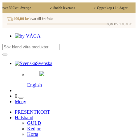
 över 399kr i Sverige
✓ Snabb leverans
✓ Öppet köp i 14 dagar
400,00 kr
kvar till fri frakt
0,00 kr
/ 400,00 kr
Svenska
English
0
Meny
PRESENTKORT
Halsband
GULD
Kedjor
Korta