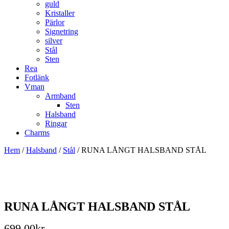
guld
Kristaller
Pärlor
Signetring
silver
Stål
Sten
Rea
Fotlänk
Vman
Armband
Sten
Halsband
Ringar
Charms
Hem
/
Halsband
/
Stål
/ RUNA LÅNGT HALSBAND STÅL
RUNA LÅNGT HALSBAND STÅL
699,00
kr