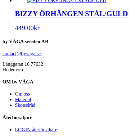
BIZZY ÖRHÄNGEN STÅL/GULD
449,00
kr
by VÅGA sweden AB
contact@byvaga.se
Långgatan 16 77632
Hedemora
OM by VÅGA
Om oss
Material
Skötselråd
Återförsäljare
LOGIN återförsäljare