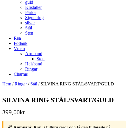
guld
Kristaller
Pärlor
Signetring
silver
Stål
Sten
Rea
Fotlänk
Vman
Armband
Sten
Halsband
Ringar
Charms
Hem
/
Ringar
/
Stål
/ SILVINA RING STÅL/SVART/GULD
SILVINA RING STÅL/SVART/GULD
399,00
kr
🎁
Kampanj:
Köp 3 fullprisvaror och få den billigaste på