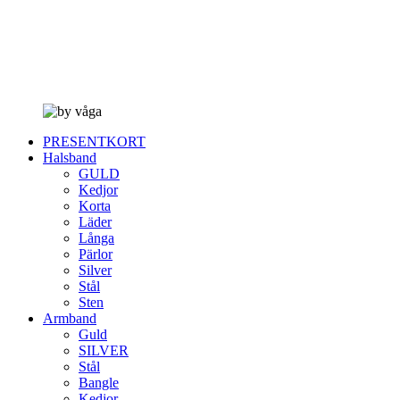
PRESENTKORT
Halsband
GULD
Kedjor
Korta
Läder
Långa
Pärlor
Silver
Stål
Sten
Armband
Guld
SILVER
Stål
Bangle
Kedjor