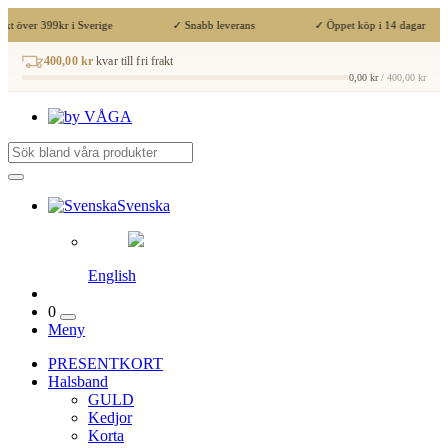
kt över 399kr i Sverige
✓ Snabb leverans
✓ Öppet köp i 14 dagar
400,00 kr
kvar till fri frakt
0,00 kr
/ 400,00 kr
Svenska
English
0
Meny
PRESENTKORT
Halsband
GULD
Kedjor
Korta