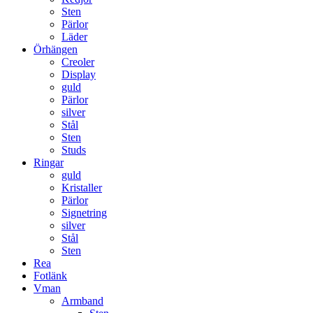
Sten
Pärlor
Läder
Örhängen
Creoler
Display
guld
Pärlor
silver
Stål
Sten
Studs
Ringar
guld
Kristaller
Pärlor
Signetring
silver
Stål
Sten
Rea
Fotlänk
Vman
Armband