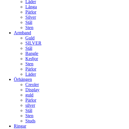
Läder
Långa
Pärlor
Silver
Stål
Sten
Armband
Guld
SILVER
Stål
Bangle
Kedjor
Sten
Pärlor
Läder
Örhängen
Creoler
Display
guld
Pärlor
silver
Stål
Sten
Studs
Ringar