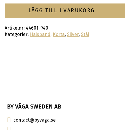
LÄGG TILL I VARUKORG
Artikelnr:
44601-940
Kategorier:
Halsband
,
Korta
,
Silver
,
Stål
BY VÅGA SWEDEN AB
contact@byvaga.se