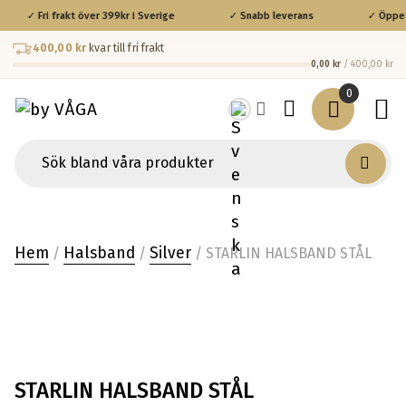
✓ Fri frakt över 399kr i Sverige
✓ Snabb leverans
✓ Öppet 
400,00 kr
kvar till fri frakt
0,00 kr
/ 400,00 kr
0
Hem
Halsband
Silver
/
/
/ STARLIN HALSBAND STÅL
STARLIN HALSBAND STÅL