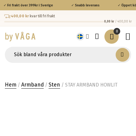
✓ Fri frakt över 399kr i Sverige
✓ Snabb leverans
✓ Öppet köp 
400,00 kr
kvar till fri frakt
0,00 kr
/ 400,00 kr
0
Hem
Armband
Sten
/
/
/ STAY ARMBAND HOWLIT