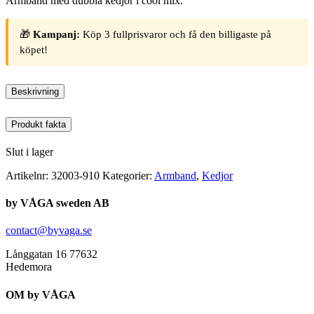
Armband med dubbla kedjor i cool mix.
🎁
Kampanj:
Köp 3 fullprisvaror och få den billigaste på
köpet!
Beskrivning
Produkt fakta
Slut i lager
Artikelnr:
32003-910
Kategorier:
Armband
,
Kedjor
by VÅGA sweden AB
contact@byvaga.se
Långgatan 16 77632
Hedemora
OM by VÅGA