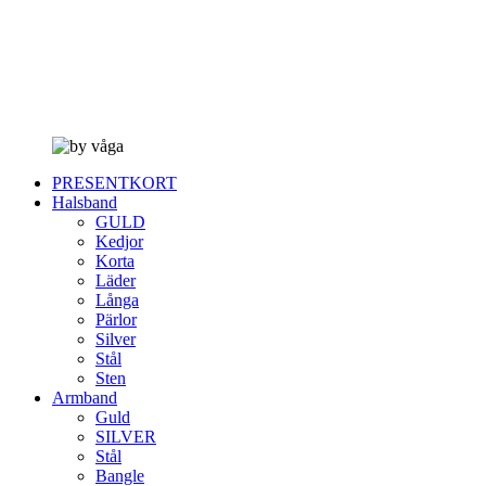
PRESENTKORT
Halsband
GULD
Kedjor
Korta
Läder
Långa
Pärlor
Silver
Stål
Sten
Armband
Guld
SILVER
Stål
Bangle