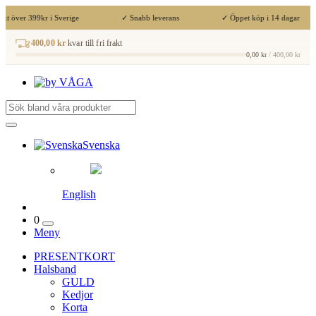
kt över 399kr i Sverige
✓ Snabb leverans
✓ Öppet köp i 14 dagar
400,00 kr
kvar till fri frakt
0,00 kr
/ 400,00 kr
Svenska
English
0
Meny
PRESENTKORT
Halsband
GULD
Kedjor
Korta