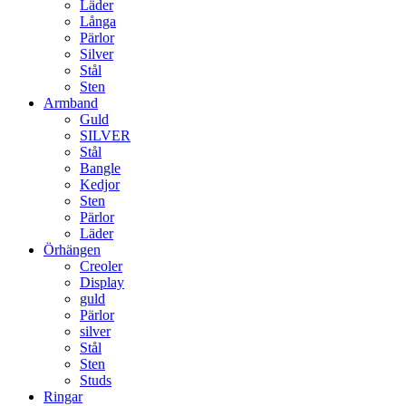
Läder
Långa
Pärlor
Silver
Stål
Sten
Armband
Guld
SILVER
Stål
Bangle
Kedjor
Sten
Pärlor
Läder
Örhängen
Creoler
Display
guld
Pärlor
silver
Stål
Sten
Studs
Ringar