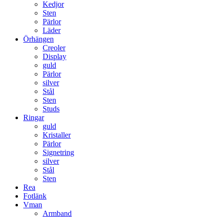
Kedjor
Sten
Pärlor
Läder
Örhängen
Creoler
Display
guld
Pärlor
silver
Stål
Sten
Studs
Ringar
guld
Kristaller
Pärlor
Signetring
silver
Stål
Sten
Rea
Fotlänk
Vman
Armband