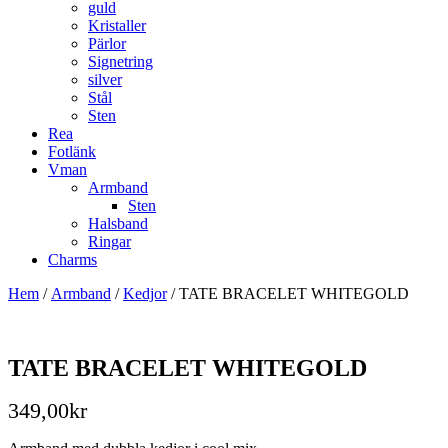
guld
Kristaller
Pärlor
Signetring
silver
Stål
Sten
Rea
Fotlänk
Vman
Armband
Sten
Halsband
Ringar
Charms
Hem
/
Armband
/
Kedjor
/ TATE BRACELET WHITEGOLD
TATE BRACELET WHITEGOLD
349,00
kr