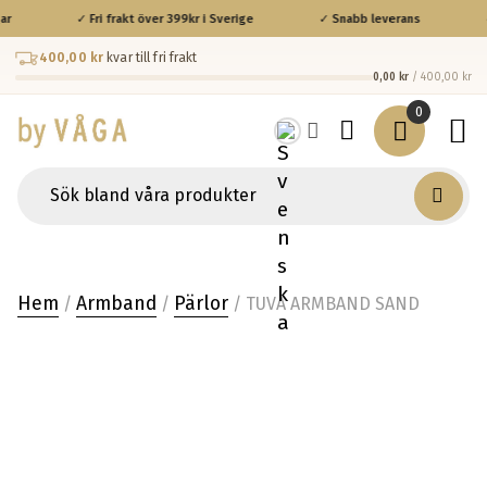
ar
✓ Fri frakt över 399kr i Sverige
✓ Snabb leverans
✓
400,00 kr
kvar till fri frakt
0,00 kr
/ 400,00 kr
0
Hem
Armband
Pärlor
/
/
/ TUVA ARMBAND SAND