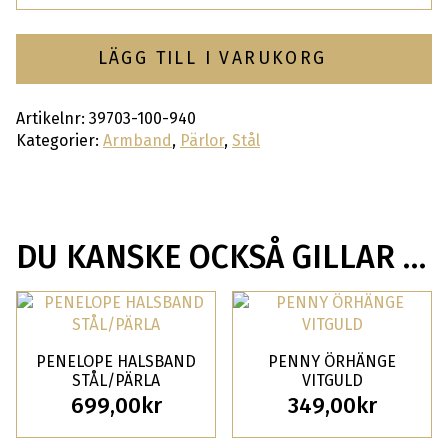
LÄGG TILL I VARUKORG
Artikelnr:
39703-100-940
Kategorier:
Armband
,
Pärlor
,
Stål
DU KANSKE OCKSÅ GILLAR …
PENELOPE HALSBAND
PENNY ÖRHÄNGE
STÅL/PÄRLA
VITGULD
699,00
kr
349,00
kr