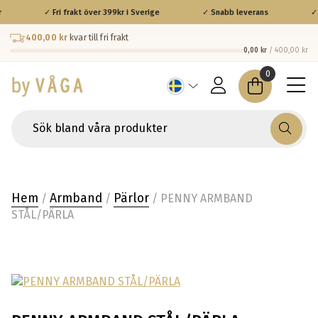
✓ Fri frakt över 399kr i Sverige
✓ Snabb leverans
✓ 
400,00 kr
kvar till fri frakt
0,00 kr
/ 400,00 kr
0
Hem
Armband
Pärlor
/
/
/ PENNY ARMBAND
STÅL/PÄRLA