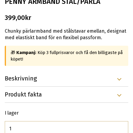
PENNY ARMBAND STÅL/PÄRLA
399,00
kr
Chunky pärlarmband med stålstavar emellan, designat
med elastiskt band för en flexibel passform.
🎁
Kampanj:
Köp 3 fullprisvaror och få den billigaste på
köpet!
Beskrivning
Produkt fakta
I lager
Antal